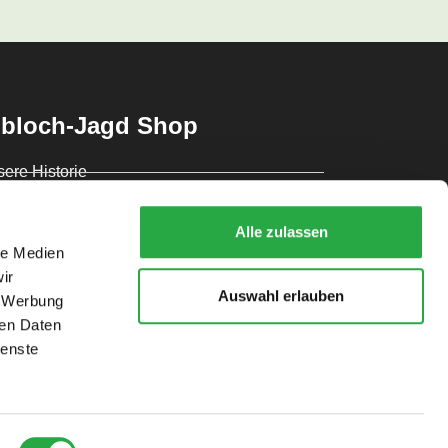
bloch-Jagd Shop
ere Historie
lgemeine Geschäftsbedingungen
Alle zulassen
Q
le Medien
ir
takt
Auswahl erlauben
, Werbung
ren Daten
ienste