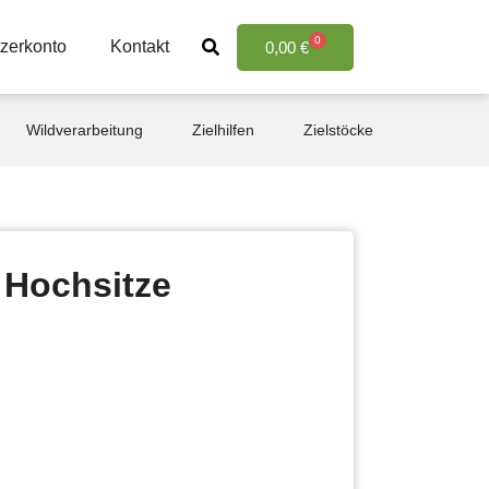
0
zerkonto
Kontakt
0,00
€
Wildverarbeitung
Zielhilfen
Zielstöcke
 Hochsitze