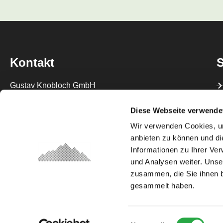
Kontakt
S
Gustav Knobloch GmbH
Geranienstraße 1, 81377 München
Diese Webseite verwende
Telefon: 089 714 12 52
Wir verwenden Cookies, um
Telefax: 089 719 21 82
anbieten zu können und di
Informationen zu Ihrer Ve
office@knobloch-jagd.de
und Analysen weiter. Unse
zusammen, die Sie ihnen b
gesammelt haben.
Gustav Knobloch GmbH
Einwilligungsauswahl