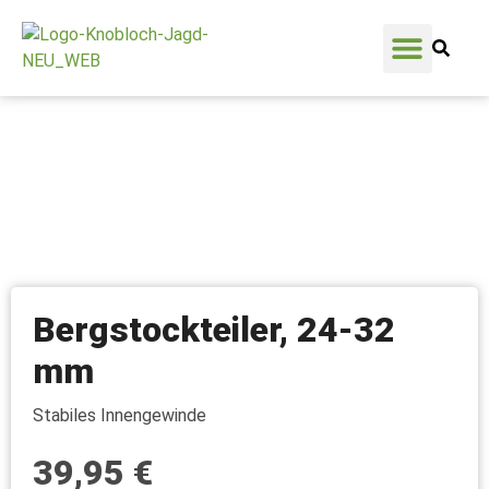
Mein Benutzerko
Zum Warenkorb
Bergstockteiler, 24-32
mm
Stabiles Innengewinde
39,95
€