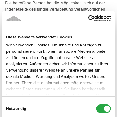
Die betroffene Person hat die Möglichkeit, sich auf der
Internetseite des für die Verarbeitung Verantwortlichen
unter Angabe von personenbezogenen Daten zu
registrieren. Welche personenbezogenen Daten dabei an
den für die Verarbeitung Verantwortlichen übermittelt
werden, ergibt sich aus der jeweiligen Eingabemaske,
Diese Webseite verwendet Cookies
die für die Registrierung verwendet wird. Die von der
Wir verwenden Cookies, um Inhalte und Anzeigen zu
betroffenen Person eingegebenen personenbezogenen
personalisieren, Funktionen für soziale Medien anbieten
Daten werden ausschließlich für die interne Verwendung
zu können und die Zugriffe auf unsere Website zu
bei dem für die Verarbeitung Verantwortlichen und für
analysieren. Außerdem geben wir Informationen zu Ihrer
eigene Zwecke erhoben und gespeichert. Der für die
Verwendung unserer Website an unsere Partner für
Verarbeitung Verantwortliche kann die Weitergabe an
soziale Medien, Werbung und Analysen weiter. Unsere
einen oder mehrere Auftragsverarbeiter, beispielsweise
Partner führen diese Informationen möglicherweise mit
einen Paketdienstleister, veranlassen, der die
weiteren Daten zusammen, die Sie ihnen bereitgestellt
personenbezogenen Daten ebenfalls ausschließlich für
haben oder die sie im Rahmen Ihrer Nutzung der Dienste
eine interne Verwendung, die dem für die Verarbeitung
gesammelt haben.
Einwilligungsauswahl
Verantwortlichen zuzurechnen ist, nutzt.
Notwendig
Durch eine Registrierung auf der Internetseite des für die